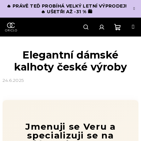
Přejít
🔥 PRÁVĚ TEĎ PROBÍHÁ VELKÝ LETNÍ VÝPRODEJ!
na
🔥 UŠETŘI AŽ -31 % 🛍️
obsah
Nákupn
Hledat
Přihlášení
Elegantní dámské
košík
kalhoty české výroby
24.6.2025
Jmenuji se Veru a
specializuji se na