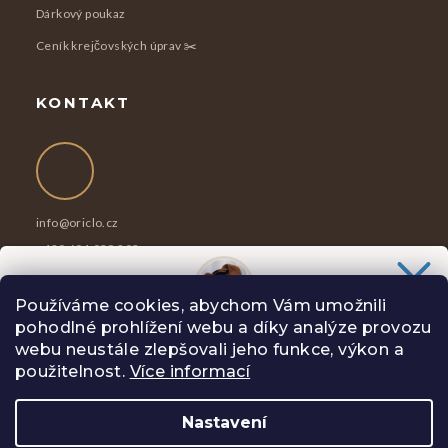
Dárkový poukaz
Ceník krejčovských úprav ✂️
KONTAKT
info
@
oriclo.cz
+420 601 029 202
Po-Pá 8-17h
Používáme cookies, abychom Vám umožnili
pohodlné prohlížení webu a díky analýze provozu
Chceš slevu
100 Kč
na svůj nákup?
webu neustále zlepšovali jeho funkce, výkon a
Slibuji Ti na psí uši, že Tě nebudu spamovat zbytečnostmi.
použitelnost.
Více informací
Nastavení
Copyright 2026
Oriclo
. Všechna práva vyhrazena.