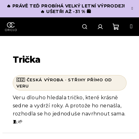
Přejít
🔥 PRÁVĚ TEĎ PROBÍHÁ VELKÝ LETNÍ VÝPRODEJ!
na
🔥 UŠETŘI AŽ -31 % 🛍️
obsah
Nákupn
Hledat
Přihlášení
košík
Trička
Veru dlouho hledala tričko, které krásně
sedne a vydrží roky. A protože ho nenašla,
rozhodla se ho jednoduše navrhnout sama.
🧵🌱