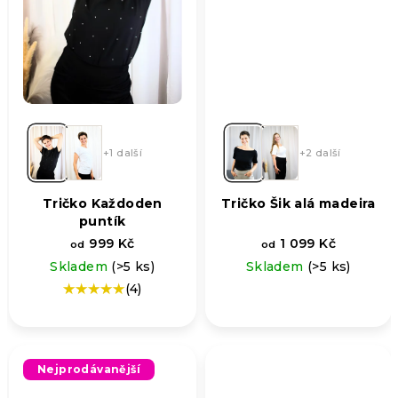
+1 další
+2 další
Tričko Každoden
Tričko Šik alá madeira
puntík
999 Kč
1 099 Kč
od
od
Skladem
(>5 ks)
Skladem
(>5 ks)
(4)
Průměrné
hodnocení
produktu
je
5,0
Nejprodávanější
z
5