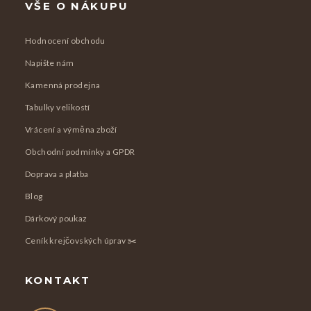
VŠE O NÁKUPU
p
r
Hodnocení obchodu
v
k
Napište nám
y
Kamenná prodejna
v
Tabulky velikostí
ý
p
Vrácení a výměna zboží
i
Obchodní podmínky a GPDR
s
u
Doprava a platba
Blog
Dárkový poukaz
Ceník krejčovských úprav ✂️
KONTAKT