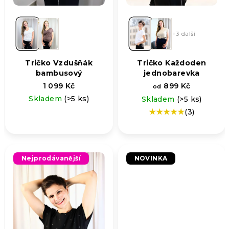
+3 další
Tričko Vzdušňák
Tričko Každoden
bambusový
jednobarevka
1 099 Kč
899 Kč
od
Skladem
(>5 ks)
Skladem
(>5 ks)
(3)
Průměrné
hodnocení
produktu
je
5,0
Nejprodávanější
NOVINKA
z
5
hvězdiček.