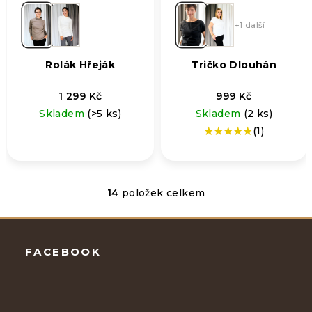
+1 další
Rolák Hřeják
Tričko Dlouhán
1 299 Kč
999 Kč
Skladem
(>5 ks)
Skladem
(2 ks)
(1)
Průměrné
hodnocení
produktu
je
5,0
14
položek celkem
O
z
v
5
Zápatí
l
hvězdiček.
á
FACEBOOK
d
a
c
í