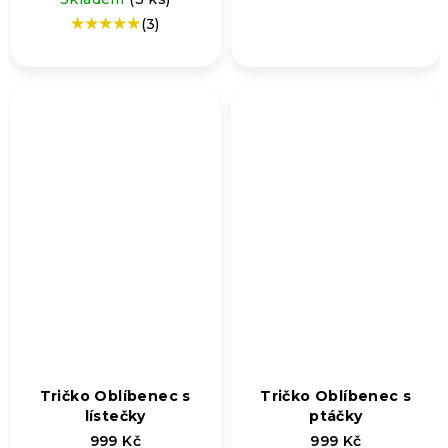
(3)
Průměrné
hodnocení
produktu
je
5,0
z
5
hvězdiček.
Tričko Oblíbenec s
Tričko Oblíbenec s
lístečky
ptáčky
999 Kč
999 Kč