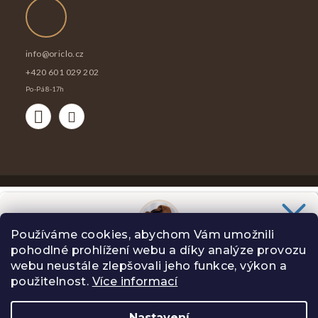
info
@
oriclo.cz
+420 601 029 202
Po-Pá 8-17h
Copyright 2026
Oriclo
. Všechna práva vyhrazena.
Používáme cookies, abychom Vám umožnili
Vytvořil Shoptet
pohodlné prohlížení webu a díky analýze provozu
Chceš slevu
100 Kč
na svůj nákup?
webu neustále zlepšovali jeho funkce, výkon a
Slibuji Ti na psí uši, že Tě nebudu spamovat zbytečnostmi.
použitelnost.
Více informací
Nastavení