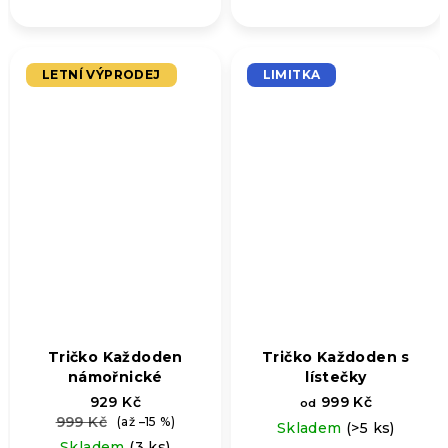
z
hodnocení
5
produktu
hvězdiček.
je
5,0
LETNÍ VÝPRODEJ
LIMITKA
z
5
hvězdiček.
Tričko Každoden
Tričko Každoden s
námořnické
lístečky
929 Kč
999 Kč
od
999 Kč
(až –15 %)
Skladem
(>5 ks)
Skladem
(3 ks)