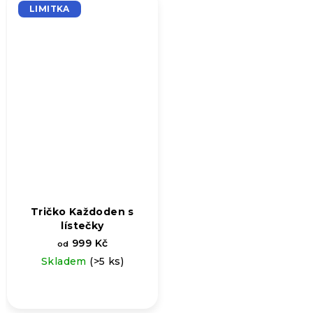
5,0
LIMITKA
z
5
hvězdiček.
Tričko Každoden s
lístečky
999 Kč
od
Skladem
(>5 ks)