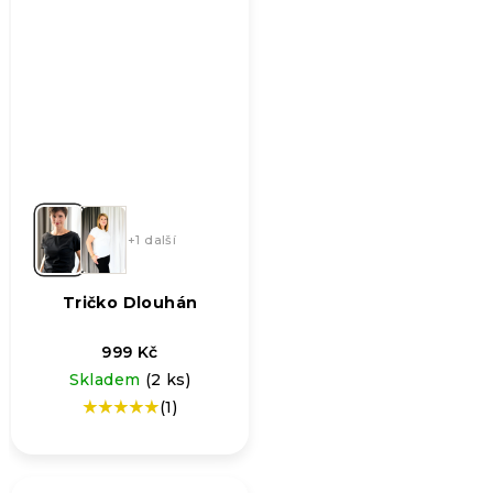
+1 další
Tričko Dlouhán
999 Kč
Skladem
(2 ks)
(1)
Průměrné
hodnocení
produktu
je