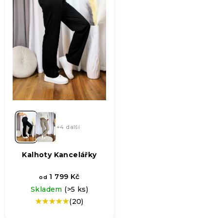
+4 další
Kalhoty Kancelářky
1 799 Kč
od
Skladem
(>5 ks)
(20)
Průměrné
hodnocení