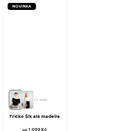
5,0
NOVINKA
z
5
hvězdiček.
+2 další
Tričko Šik alá madeira
1 099 Kč
od