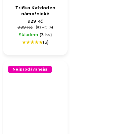
Tričko Každoden
námořnické
929 Kč
999 Kč
(až –15 %)
Skladem
(3 ks)
(3)
Průměrné
hodnocení
produktu
je
5,0
Nejprodávanější
z
5
hvězdiček.