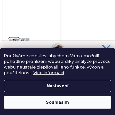
Používáme cookies, abychom Vám umožnili
Mikina Pohodovka
pohodlné prohlížení webu a díky analýze provozu
Chceš slevu
100 Kč
na svůj nákup?
webu neustále zlepšovali jeho funkce, výkon a
Slibuji Ti na psí uši, že Tě nebudu spamovat zbytečnostmi.
1 699 Kč
použitelnost.
Více informací
Skladem
(>5 ks)
(2)
Průměrné
Nastavení
hodnocení
ANO, CHCI
produktu
je
Souhlasím
Zásady zpracování osobních údajů
Zápatí
−
+
5,0
Do košíku
z
FACEBOOK