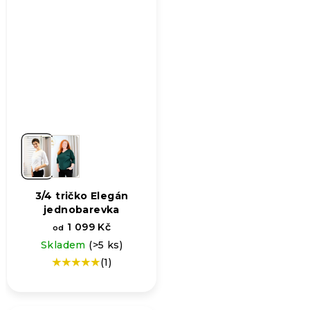
3/4 tričko Elegán
jednobarevka
1 099 Kč
od
Skladem
(>5 ks)
(1)
Průměrné
hodnocení
produktu
je