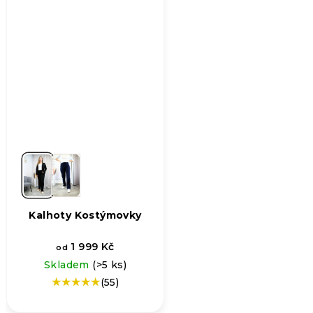
Kalhoty Kostýmovky
1 999 Kč
od
Skladem
(>5 ks)
(55)
Průměrné
hodnocení
produktu