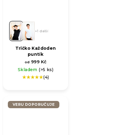
+1 další
Tričko Každoden
puntík
999 Kč
od
Skladem
(>5 ks)
(4)
Průměrné
hodnocení
produktu
je
5,0
VERU DOPORUČUJE
z
5
hvězdiček.