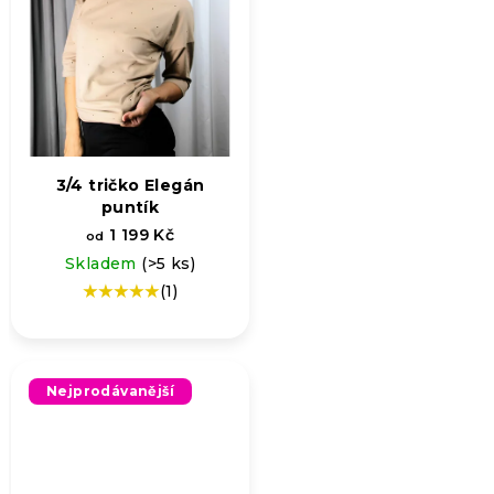
3/4 tričko Elegán
puntík
1 199 Kč
od
Skladem
(>5 ks)
(1)
Průměrné
hodnocení
produktu
je
5,0
Nejprodávanější
z
5
hvězdiček.