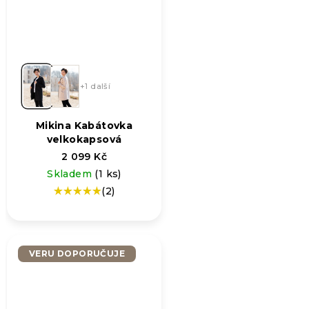
+1 další
Mikina Kabátovka
velkokapsová
2 099 Kč
Skladem
(1 ks)
(2)
Průměrné
hodnocení
produktu
je
5,0
VERU DOPORUČUJE
z
5
hvězdiček.