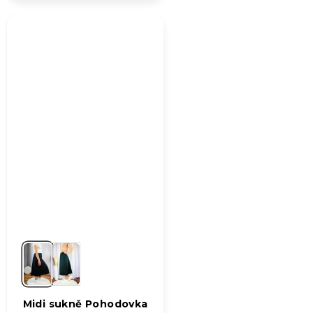
je
5,0
z
5
hvězdiček.
Midi sukně Pohodovka