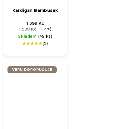
Kardigan Bambusák
1 399 Kč
1 599 Kč
(–12 %)
Skladem
(>5 ks)
(2)
Průměrné
hodnocení
produktu
je
5,0
VERU DOPORUČUJE
z
5
hvězdiček.