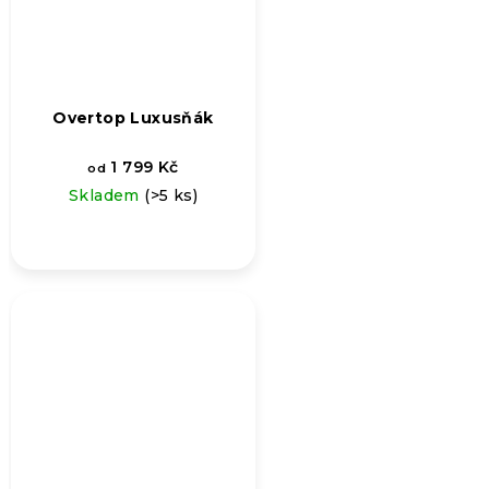
Overtop Luxusňák
1 799 Kč
od
Skladem
(>5 ks)