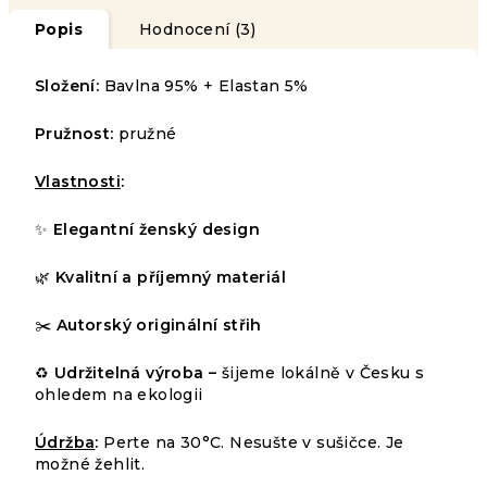
Popis
Hodnocení (3)
Složení:
Bavlna 95% + Elastan 5%
Pružnost:
pružné
Vlastnosti
:
✨
Elegantní ženský design
🌿
Kvalitní a příjemný materiál
Průměrné
✂️
Autorský originální střih
3
hodnocení
HODNOCENÍ
produktu
♻️
Udržitelná výroba –
šijeme lokálně v Česku s
Podrobnosti
je
ohledem na ekologii
hodnocení
5,0
z
Nejprodávanější
Údržba
:
Perte na 30°C. Nesušte v sušičce. Je
5
možné žehlit.
hvězdiček.