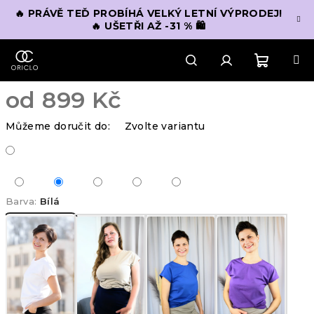
Přejít
🔥 PRÁVĚ TEĎ PROBÍHÁ VELKÝ LETNÍ VÝPRODEJ!
na
🔥 UŠETŘI AŽ -31 % 🛍️
obsah
Nákupn
Hledat
Přihlášení
od
899 Kč
košík
Měrná
Můžeme doručit do:
Zvolte variantu
cena:
Barva:
Bílá