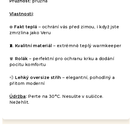
Pružnost:
pružná
Vlastnosti
:
❄️
Fakt teplá
– ochrání vás před zimou, i když jste
zmrzlina jako Veru
🧵
Kvalitní materiál
– extrémně teplý warmkeeper
🧣
Rolák
– perfektní pro ochranu krku a dodání
pocitu komfortu
💨
Lehký oversize střih
– elegantní, pohodlný a
přitom moderní
Údržba
:
Perte na 30°C. Nesušte v sušičce.
Nežehlit.