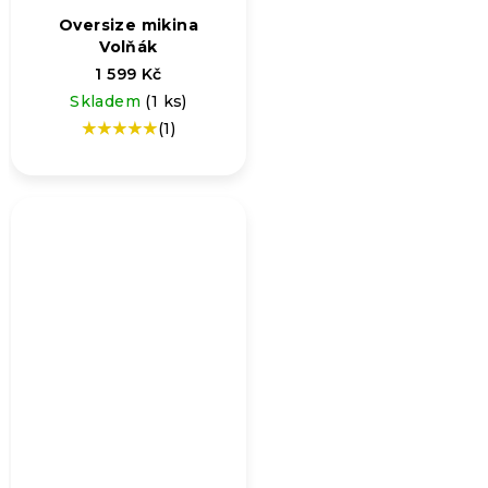
Oversize mikina
Volňák
1 599 Kč
Skladem
(1 ks)
(1)
Průměrné
hodnocení
produktu
je
5,0
z
5
hvězdiček.