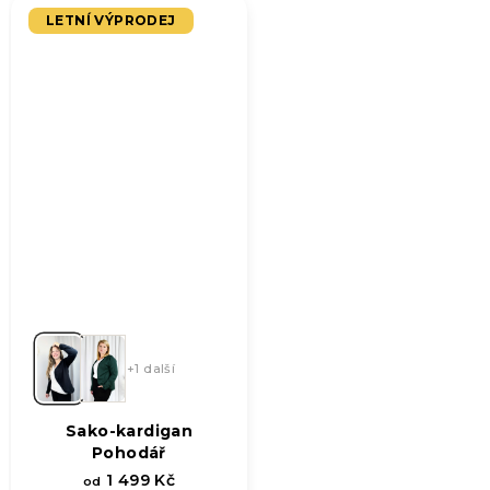
LETNÍ VÝPRODEJ
+1 další
Sako-kardigan
Pohodář
1 499 Kč
od