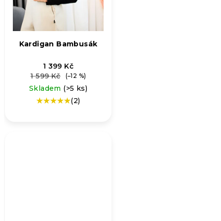
Kardigan Bambusák
1 399 Kč
1 599 Kč
(–12 %)
Skladem
(>5 ks)
(2)
Průměrné
hodnocení
produktu
je
5,0
z
5
hvězdiček.