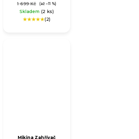
1 699 Kč
(až –11 %)
Skladem
(2 ks)
(2)
Průměrné
hodnocení
produktu
je
5,0
z
5
hvězdiček.
Mikina Zahřívač