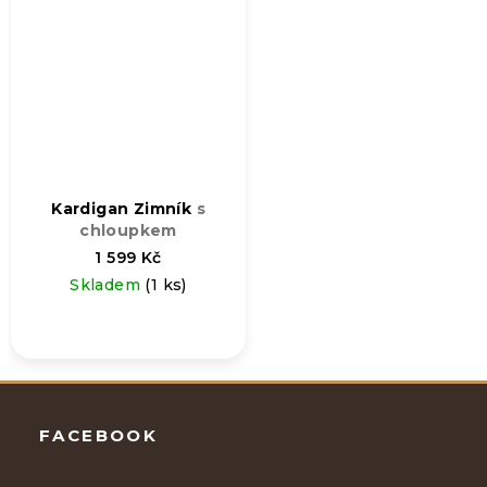
Kardigan Zimník
s
chloupkem
1 599 Kč
Skladem
(1 ks)
Zápatí
FACEBOOK