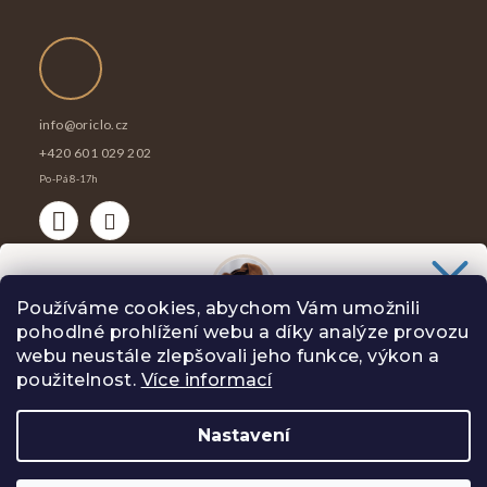
info
@
oriclo.cz
+420 601 029 202
Po-Pá 8-17h
Používáme cookies, abychom Vám umožnili
pohodlné prohlížení webu a díky analýze provozu
Chceš slevu
100 Kč
na svůj nákup?
webu neustále zlepšovali jeho funkce, výkon a
Copyright 2026
Oriclo
. Všechna práva vyhrazena.
Slibuji Ti na psí uši, že Tě nebudu spamovat zbytečnostmi.
použitelnost.
Více informací
Vytvořil Shoptet
Nastavení
ANO, CHCI