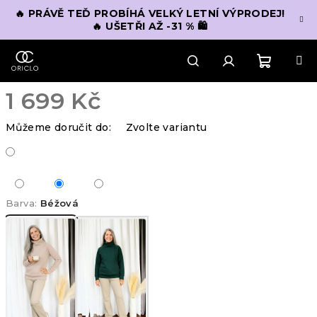
Přejít
🔥 PRÁVĚ TEĎ PROBÍHÁ VELKÝ LETNÍ VÝPRODEJ!
na
🔥 UŠETŘI AŽ -31 % 🛍️
obsah
Nákupn
Hledat
Přihlášení
1 699 Kč
košík
Měrná
Můžeme doručit do:
Zvolte variantu
cena:
Barva:
Béžová