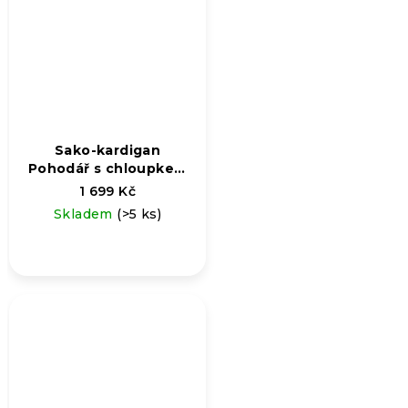
Sako-kardigan
Pohodář s chloupkem
s chloupkem
1 699 Kč
Skladem
(>5 ks)