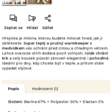
Zeptat se
Hlídat
Sdílet
Hřejivka je mikina, kterou budete milovat hned, jak ji
obléknete.
Super teplý a pružný warmkeeper s
medvídkem
vás ochrání před zimou a chladným větrem.
Lehce oversize střih dodává pocit volnosti,
rolák chrání
krk
a celý kousek působí zároveň elegantně i
pohodlně
.
Ideální pro dny, kdy chcete být v teple, a přitom stále
vypadat stylově.
Průměrné
1
hodnocení
HODNOCENÍ
produktu
Podrobnosti
je
Popis
Hodnocení (1)
hodnocení
5,0
z
5
Složení:
Bavlna 67% + Polyester 30% + Elastan 3%
hvězdiček.