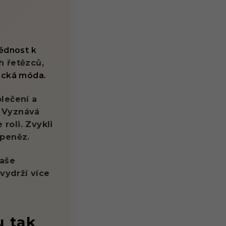
ědnost k
h řetězců,
tická móda.
blečení a
. Vyznává
roli. Zvykli
 peněz.
aše
vydrží více
u tak