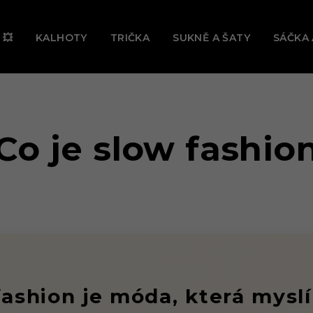
Ě TEĎ PROBÍHÁ VELKÝ LETNÍ VÝPRODEJ! 🔥 UŠETŘI AŽ -31 
 💥
KALHOTY
TRIČKA
SUKNĚ A ŠATY
SÁČKA 
Co je slow fashio
fashion je móda, která myslí