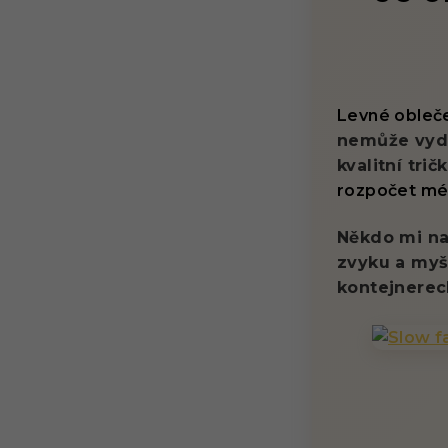
Levné obleče
nemůže vydr
kvalitní tri
rozpočet mé
Někdo mi nam
zvyku a myšl
kontejnerec