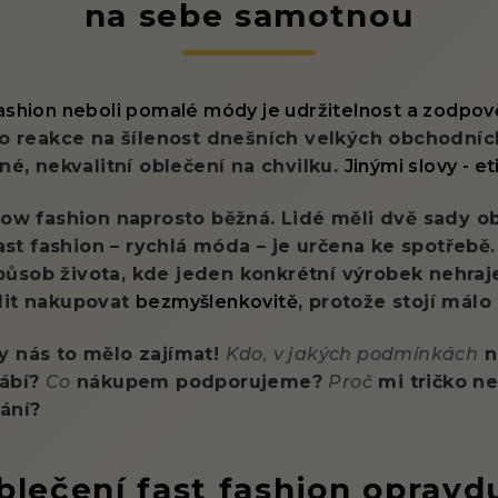
na sebe samotnou
ashion neboli pomalé módy je udržitelnost a zodpov
o reakce na šílenost dnešních velkých obchodníc
vné, nekvalitní oblečení na chvilku.
Jinými slovy - e
low fashion naprosto běžná. Lidé měli dvě sady o
 Fast fashion – rychlá móda – je určena ke spotřebě
sob života, kde jeden konkrétní výrobek nehraje 
dit nakupovat
bezmyšlenkovitě
, protože stojí málo
y nás to mělo zajímat!
Kdo, v jakých podmínkách
n
rábí?
Co
nákupem podporujeme?
Proč
mi tričko ne
ání?
blečení fast fashion opravd