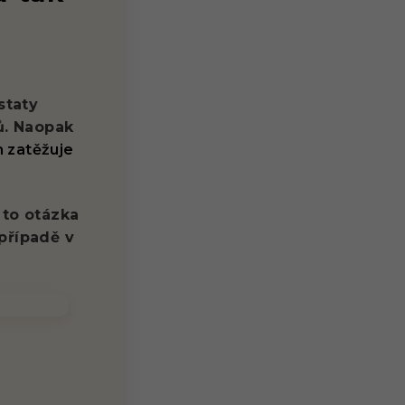
staty
ů. Naopak
n zatěžuje
 to otázka
případě v