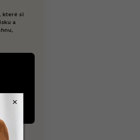
 které si
isku a
áhnu,