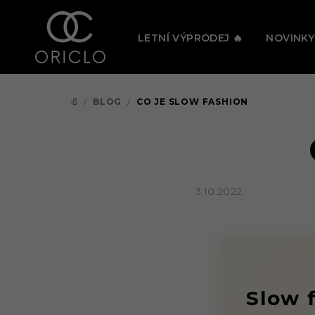
Přejít
🔥 PRÁV
na
LETNÍ VÝPRODEJ 🔥
NOVINKY
obsah
/
BLOG
/
CO JE SLOW FASHION
DOMŮ
3.10.2022
Slow 