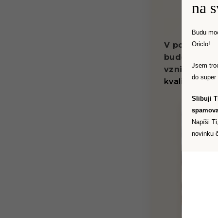
na 
Budu moc
Oriclo!
V poslední d
budoucnosti 
Jsem tro
vznikají čes
do super 
kvalita, trva
Slibuji 
spamova
Napíši Ti
novinku č