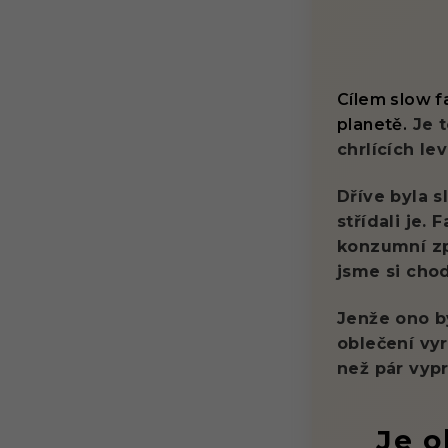
Cílem slow f
planetě.
Je t
chrlících le
Dříve byla s
střídali je.
konzumní způ
jsme si cho
Jenže ono b
oblečení vy
než pár vypr
Je o