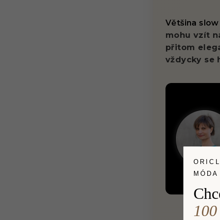
Většina slow
mohu vzít na
přitom elega
vždycky se 
ORIC
MÓDA
Chc
100