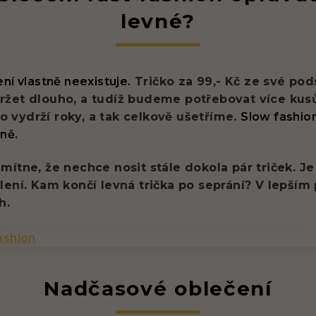
levné?
ní vlastně neexistuje.
Tričko za 99,- Kč ze své pod
žet dlouho, a tudíž budeme potřebovat více kus
čko vydrží roky, a tak celkově ušetříme.
Slow fashio
ně.
ítne, že nechce nosit stále dokola pár triček. Je
ení. Kam končí levná trička po seprání? V lepším 
h.
Nadčasové oblečení