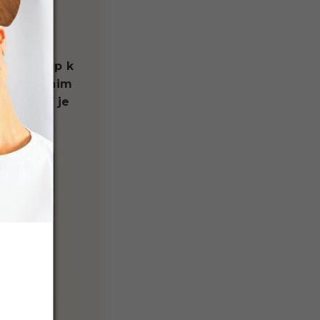
y
ný přístup k
l
. I díky nim
e. Hlavní je