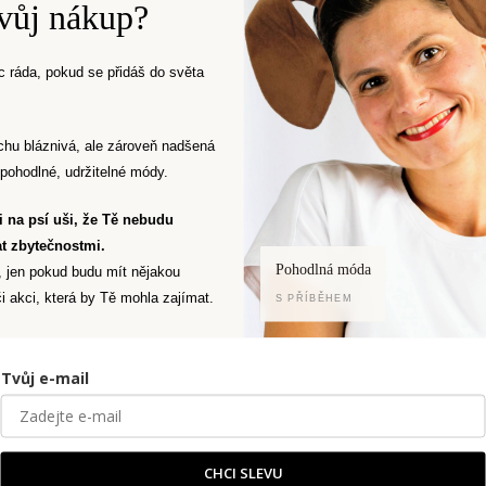
České slow fashion obchod
svůj nákup?
 ráda, pokud se přidáš do světa
obě vzniká stále více lidí, které zajímá zodpověd
textilního průmyslu. Mají ho často jako
životní sty
chu bláznivá, ale zároveň nadšená
ké slow fashion značky. My v Oriclu se tímto řídím
pohodlné, udržitelné módy.
nlivost a přístup k nakupování
.
Ti na psí uši, že Tě nebudu
t zbytečnostmi.
Pohodlná móda
, jen pokud budu mít nějakou
i akci, která by Tě mohla zajímat.
S PŘÍBĚHEM
Tvůj e-mail
CHCI SLEVU