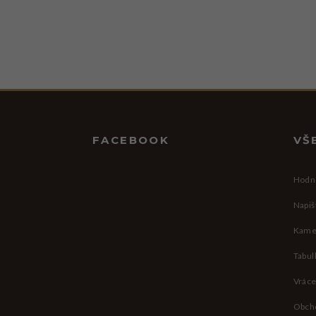
Zápatí
FACEBOOK
VŠ
Hodn
Napiš
Kame
Tabul
Vráce
Obch