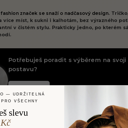
 fashion značek se snaží o nadčasový design.
Tričko,
 více míst, k sukni i kalhotám, bez výrazného pot
ntní v čistém stylu. Prakticky jedno, po kterém s
hodí.
Potřebuješ poradit s výběrem na svoji
postavu?
Napiš mi
LO — UDRŽITELNÁ
 PRO VŠECHNY
eš slevu
 Kč