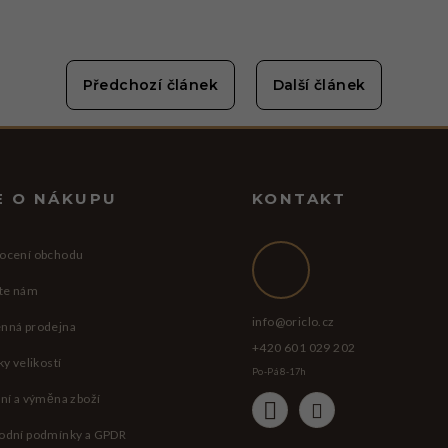
Předchozí článek
Další článek
E O NÁKUPU
KONTAKT
ocení obchodu
te nám
info
@
oriclo.cz
nná prodejna
+420 601 029 202
ky velikostí
Po-Pá 8-17h
ní a výměna zboží
odní podmínky a GPDR