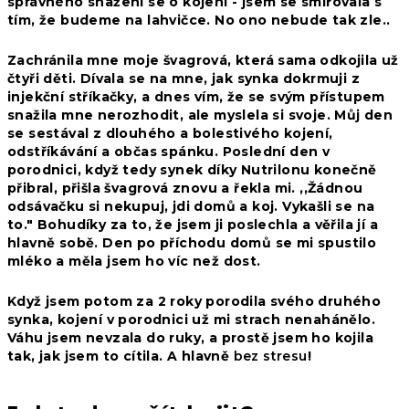
správného snažení se o kojení - jsem se smiřovala s
tím, že budeme na lahvičce. No ono nebude tak zle..
Zachránila mne moje švagrová, která sama odkojila už
čtyři děti. Dívala se na mne, jak synka dokrmuji z
injekční stříkačky, a dnes vím, že se svým přístupem
snažila mne nerozhodit, ale myslela si svoje. Můj den
se sestával z dlouhého a bolestivého kojení,
odstříkávání a občas spánku. Poslední den v
porodnici, když tedy synek díky Nutrilonu konečně
přibral, přišla švagrová znovu a řekla mi. ,,Žádnou
odsávačku si nekupuj, jdi domů a koj. Vykašli se na
to." Bohudíky za to, že jsem ji poslechla a věřila jí a
hlavně sobě. Den po příchodu domů se mi spustilo
mléko a měla jsem ho víc než dost.
Když jsem potom za 2 roky porodila svého druhého
synka, kojení v porodnici už mi strach nenahánělo.
Váhu jsem nevzala do ruky, a prostě jsem ho kojila
tak, jak jsem to cítila. A hlavně
bez stresu
!