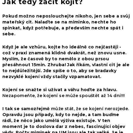
Jak tedy začít kojit?
Pokud možno neposlouchejte nikoho, jen sebe a svůj
mateřský cit. Nalaďte se na miminko, nechte ho
spinkat, když potřebuje, a především nechte spát i
sebe.
Když je ale vzhůru, kojte ho ideálně co nejčastěji -
což v praxi znamená klidně dvakrát, než znovu usne.
Myslím, že časově by to nemělo z obou prsou
přesáhnout 15min. Zhruba! Jak říkám, vlastní cit je ale
to nejdůležitější. Jde spíše o to, aby se bradavky
nezvyklé kojení vždy stačily vzpamatovat.
Kojení se snažte si užívat a váhu hoďte za hlavu.
Nezapomeňte, že kojení se může spouštět až 14 dní!!!
I tak se samozřejmě
může stát, že se kojení nerozjede.
Opravdu jsou případy, kdy to nejde, a tam buďme
rádi, že něco jako umělá výživa existuje. V ten
moment je to doslova dar z nebes, fascinující objev
vědy. Počty miminek na UM jsou ale tak velké, že je