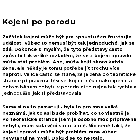
Kojení po porodu
Začátek kojení může být pro spoustu žen frustrující
událost. Vůbec to nemusí být tak jednoduché, jak se
zdá. Dokonce si myslím, že tyto představy často
způsobí tak veliké rozladění, že se z kojení opravdu
může stát problém. Ano, může kojit skoro každá
žena, ale někdy je tomu potřeba jít trochu více
naproti.
Velice často se stane, že je žena po teoretické
stránce připravena, těší se,
kojící trička
nakoupena, a
potom během pobytu v porodnici to nejde tak rychle a
jednodušše, jak si představovala.
Sama si na to pamatuji - byla to pro mne velká
neznámá, jak to asi bude probíhat, co to vlastně je.
Po teoretické stránce jsem já osobně moc připravená
nebyla, mám ráda věci spontánně. Nicméně fakt, že
kojení opravdu může být problém, mne vůbec
nevytanul na mysli. Dokud se to nestalo.