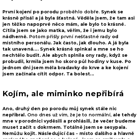
První kojení po porodu
proběhlo dobře.
Synek se
krásně přisál a já byla šťastná. Věděla jsem, že tam asi
jen těžko napoprvé něco mám, ale bylo to krásné.
Cítila jsem se jako matka, věřím, že i jemu bylo
nádherně.
Potom přišly první nešťastné rady
od
místního personálu. Jak často, jak dlouho. A já byla
tak unavená.... Synek krásně spinkal a mne se ho
nechtělo budit. Ale abych splnila ony rady, když se
probudil, krmila jsem ho skoro půl hodiny v kuse. Po
jednom dni jsem měla bradavky do krve a ke kojení
jsem začínala cítit odpor. Ta bolest...
Kojím, ale miminko nepřibírá
Ano, druhý den po porodu můj synek stále nic
nepřibral.
Ono dnes už vím, že je to normální,
ale tehdy
mne v porodnici vyděsili a prohlásili, že večer budeme
muset začít s dokrmem. Totálně jsem se sesypala.
Nemůžu kojit. Následující čas - místo dalšího a hlavně