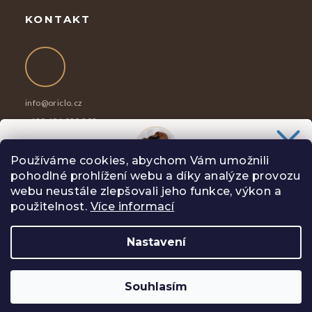
KONTAKT
info
@
oriclo.cz
+420 601 029 202
Po-Pá 8-17h
Používáme cookies, abychom Vám umožnili
pohodlné prohlížení webu a díky analýze provozu
Chceš slevu
100 Kč
na svůj nákup?
webu neustále zlepšovali jeho funkce, výkon a
Slibuji Ti na psí uši, že Tě nebudu spamovat zbytečnostmi.
použitelnost.
Více informací
Nastavení
Copyright 2026
Oriclo
. Všechna práva vyhrazena.
ANO, CHCI
Vytvořil Shoptet
Souhlasím
Zásady zpracování osobních údajů