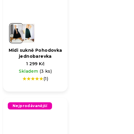
Midi sukně Pohodovka
jednobarevka
1 299 Kč
Skladem
(3 ks)
(1)
Průměrné
hodnocení
produktu
je
5,0
Nejprodávanější
z
5
hvězdiček.