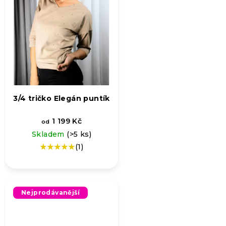
3/4 tričko Elegán puntík
1 199 Kč
od
Skladem
(>5 ks)
(1)
Průměrné
hodnocení
produktu
je
5,0
Nejprodávanější
z
5
hvězdiček.