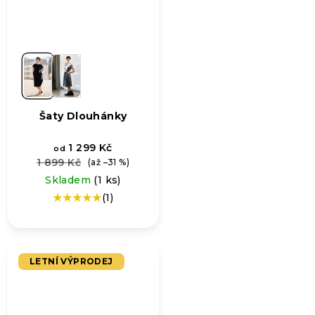
Šaty Dlouhánky
1 299 Kč
od
1 899 Kč
(až –31 %)
Skladem
(1 ks)
(1)
Průměrné
hodnocení
produktu
je
5,0
LETNÍ VÝPRODEJ
z
5
hvězdiček.