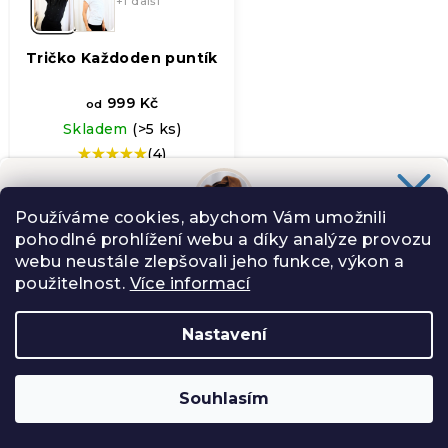
+1 další
Tričko Každoden puntík
999 Kč
od
Skladem
(>5 ks)
(4)
Průměrné
hodnocení
produktu
je
Používáme cookies, abychom Vám umožnili
5,0
pohodlné prohlížení webu a díky analýze provozu
Chceš slevu
100 Kč
na svůj nákup?
z
webu neustále zlepšovali jeho funkce, výkon a
Slibuji Ti na psí uši, že Tě nebudu spamovat zbytečnostmi.
5
použitelnost.
Více informací
hvězdiček.
Nastavení
ANO, CHCI
Souhlasím
Zásady zpracování osobních údajů
−
+
Do košíku