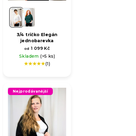
3/4 tričko Elegán
jednobarevka
1 099 Kč
od
Skladem
(>5 ks)
(1)
Průměrné
hodnocení
produktu
je
5,0
Nejprodávanější
z
5
hvězdiček.