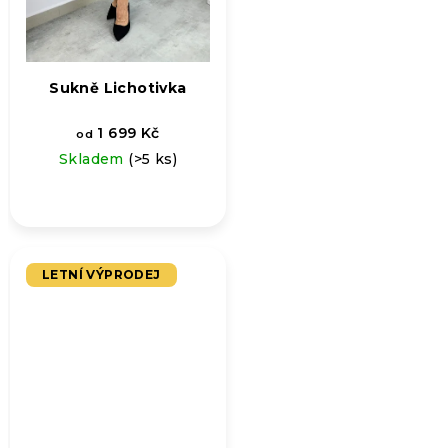
Sukně Lichotivka
1 699 Kč
od
Skladem
(>5 ks)
LETNÍ VÝPRODEJ