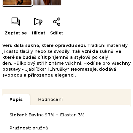
Zeptat se
Hlídat
Sdílet
Veru dělá sukně, které opravdu sedí.
Tradiční materiály
ji často tlačily nebo se svědily.
Tak vznikla sukně, ve
které se budeš cítit příjemně a stylově
po celý
den
.
Půlkolový střih známe všichni.
Hodí se pro všechny
postavy -
,,jablíčka" i ,,hrušky".
Neomezuje, dodává
svobodu a přirozenou eleganci.
Popis
Hodnocení
Složení:
Bavlna 97% + Elastan 3%
Pružnost:
pružná