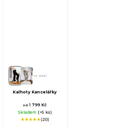
+4 další
Kalhoty Kancelářky
1 799 Kč
od
Skladem
(>5 ks)
(20)
Průměrné
hodnocení