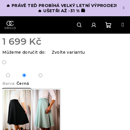
Přejít
🔥 PRÁVĚ TEĎ PROBÍHÁ VELKÝ LETNÍ VÝPRODEJ!
na
🔥 UŠETŘI AŽ -31 % 🛍️
obsah
Nákupn
Hledat
Přihlášení
1 699 Kč
košík
Měrná
Můžeme doručit do:
Zvolte variantu
cena:
Barva:
Černá