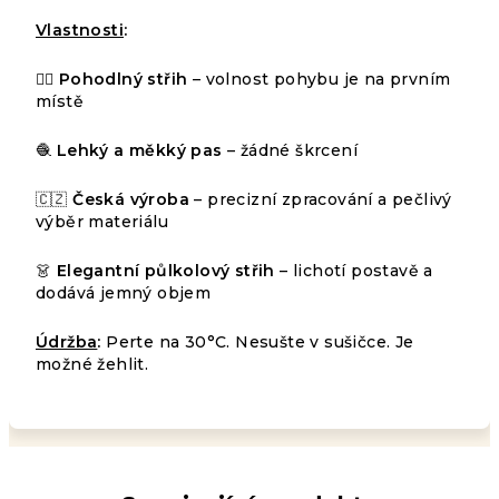
Vlastnosti
:
🧘‍♀️
Pohodlný střih
– volnost pohybu je na prvním
místě
🧶
Lehký a měkký pas
– žádné škrcení
Průměrné
NEOHODNOCENO
hodnocení
Podrobnosti
🇨🇿
Česká výroba
– precizní zpracování a pečlivý
produktu
hodnocení
výběr materiálu
je
0,0
z
👗
Elegantní půlkolový střih
– lichotí postavě a
5
dodává jemný objem
hvězdiček.
Údržba
:
Perte na 30°C. Nesušte v sušičce. Je
možné žehlit.