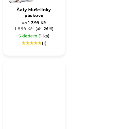
Šaty Mušelínky
páskové
1 399 Kč
od
1 899 Kč
(až –26 %)
Skladem
(1 ks)
(1)
Průměrné
hodnocení
produktu
je
5,0
z
5
hvězdiček.