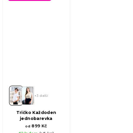
z
5
hvězdiček.
+3 další
Tričko Každoden
jednobarevka
899 Kč
od