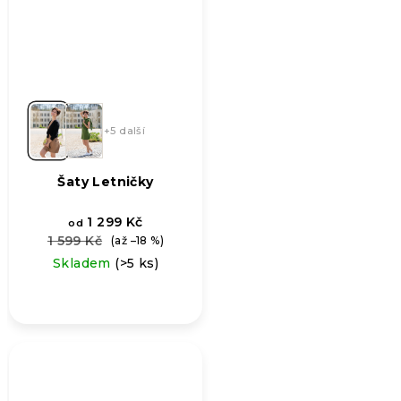
+5 další
Šaty Letničky
1 299 Kč
od
1 599 Kč
(až –18 %)
Skladem
(>5 ks)