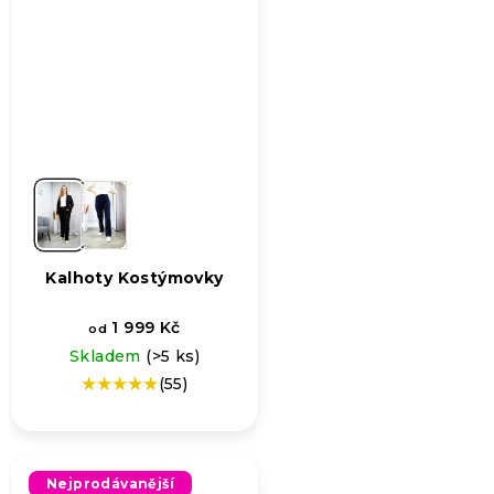
Kalhoty Kostýmovky
1 999 Kč
od
Skladem
(>5 ks)
(55)
Průměrné
hodnocení
produktu
je
5,0
Nejprodávanější