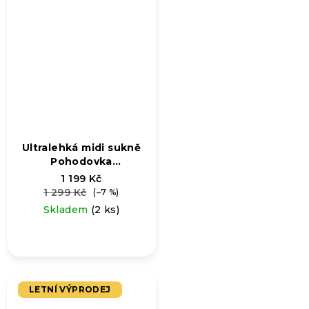
Ultralehká midi sukně
Pohodovka
jednobarevka
1 199 Kč
1 299 Kč
(–7 %)
Skladem
(2 ks)
LETNÍ VÝPRODEJ