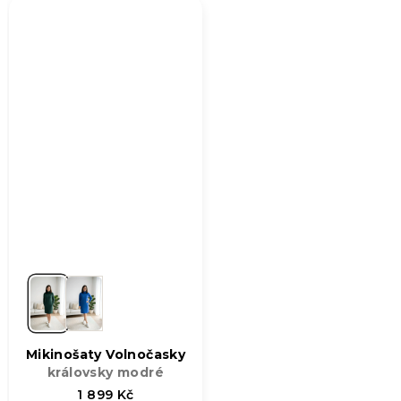
Mikinošaty Volnočasky
královsky modré
1 899 Kč