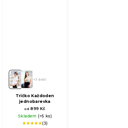
+3 další
Tričko Každoden
jednobarevka
899 Kč
od
Skladem
(>5 ks)
(3)
Průměrné