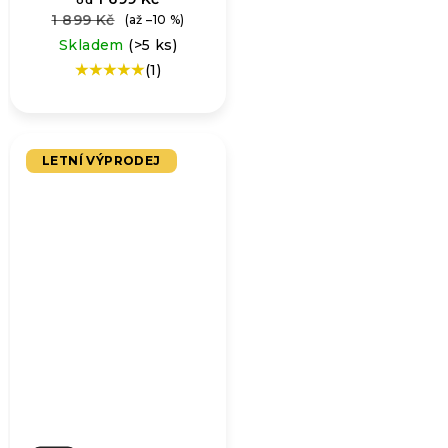
1 899 Kč
(až –10 %)
Skladem
(>5 ks)
(1)
Průměrné
hodnocení
produktu
je
5,0
LETNÍ VÝPRODEJ
z
5
hvězdiček.