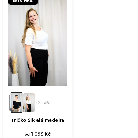
NOVINKA
hvězdiček.
+2 další
Tričko Šik alá madeira
1 099 Kč
od