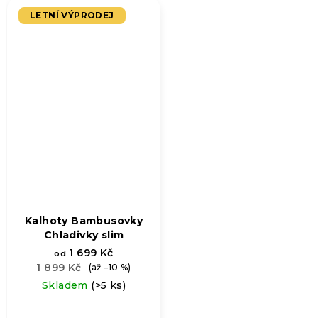
5,0
LETNÍ VÝPRODEJ
z
5
hvězdiček.
Kalhoty Bambusovky
Chladivky slim
1 699 Kč
od
1 899 Kč
(až –10 %)
Skladem
(>5 ks)