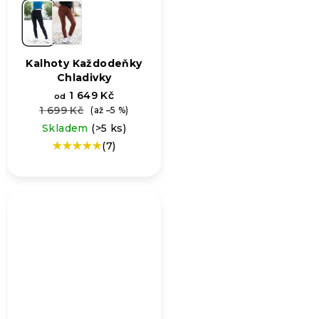
Kalhoty Každodeňky
Chladivky
1 649 Kč
od
1 699 Kč
(až –5 %)
Skladem
(>5 ks)
(7)
Průměrné
hodnocení
produktu
je
5,0
z
5
hvězdiček.