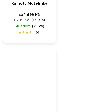
Kalhoty Mušelínky
1 699 Kč
od
1 799 Kč
(až –5 %)
Skladem
(>5 ks)
(4)
Průměrné
hodnocení
produktu
je
4,8
z
5
hvězdiček.