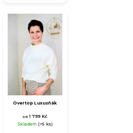
produktu
je
5,0
z
5
hvězdiček.
Overtop Luxusňák
1 799 Kč
od
Skladem
(>5 ks)