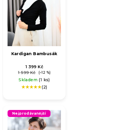
Kardigan Bambusák
1 399 Kč
1 599 Kč
(–12 %)
Skladem
(1 ks)
(2)
Průměrné
hodnocení
produktu
je
5,0
Nejprodávanější
z
5
hvězdiček.