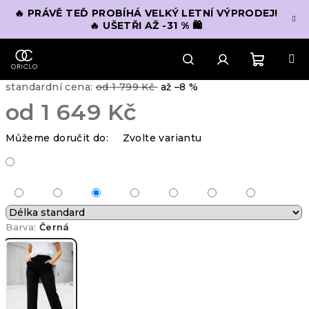
Přejít
🔥 PRÁVĚ TEĎ PROBÍHÁ VELKÝ LETNÍ VÝPRODEJ!
na
🔥 UŠETŘI AŽ -31 % 🛍️
obsah
Nákupn
Hledat
Přihlášení
standardní cena:
od 1 799 Kč
až –8 %
od
1 649 Kč
košík
Měrná
Můžeme doručit do:
Zvolte variantu
cena:
Barva:
Černá