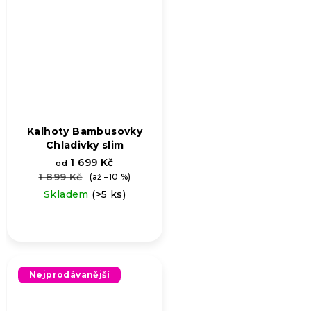
Kalhoty Bambusovky
Chladivky slim
1 699 Kč
od
1 899 Kč
(až –10 %)
Skladem
(>5 ks)
Nejprodávanější