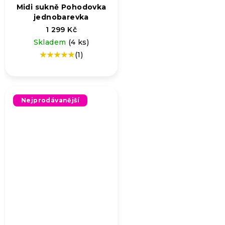
Midi sukně Pohodovka
jednobarevka
1 299 Kč
Skladem
(4 ks)
(1)
Průměrné
hodnocení
produktu
je
5,0
Nejprodávanější
z
5
hvězdiček.