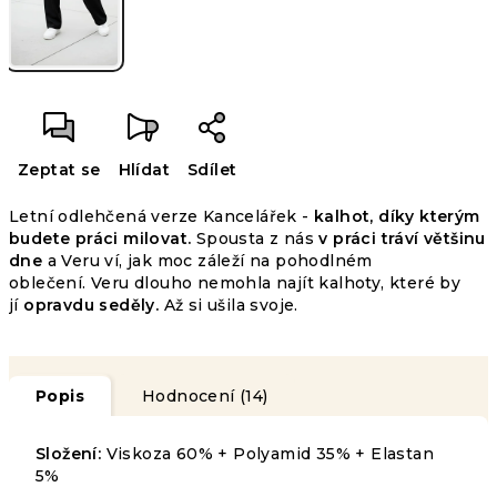
Zeptat se
Hlídat
Sdílet
Letní odlehčená verze Kancelářek -
k
alhot, díky kterým
budete práci milovat.
Spousta z nás
v práci tráví většinu
dne
a Veru ví, jak moc záleží na pohodlném
oblečení. Veru dlouho nemohla najít kalhoty, které by
jí
opravdu seděly.
Až si ušila svoje.
Popis
Hodnocení (14)
Složení:
Viskoza 60% + Polyamid 35% + Elastan
5%