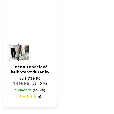
Lněno-tencelové
kalhoty Vzdušenky
1 799 Kč
od
1 999 Kč
(až –10 %)
Skladem
(>5 ks)
(4)
Průměrné
hodnocení
produktu
je