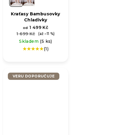
Kraťasy Bambusovky
Chladivky
1 499 Kč
od
1 699 Kč
(až –11 %)
Skladem
(5 ks)
(1)
Průměrné
hodnocení
produktu
je
5,0
VERU DOPORUČUJE
z
5
hvězdiček.