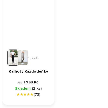
+1 další
Kalhoty Každodeňky
1 799 Kč
od
Skladem
(2 ks)
(73)
Průměrné
hodnocení
produktu