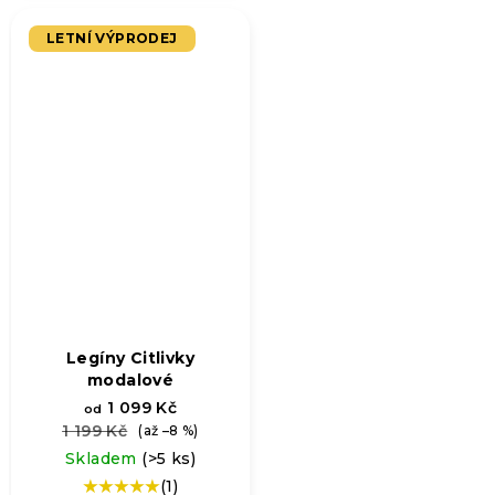
je
5,0
LETNÍ VÝPRODEJ
z
5
hvězdiček.
Legíny Citlivky
modalové
1 099 Kč
od
1 199 Kč
(až –8 %)
Skladem
(>5 ks)
(1)
Průměrné