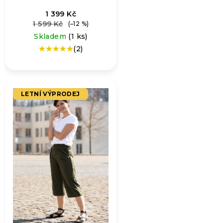
1 399 Kč
1 599 Kč
(–12 %)
Skladem
(1 ks)
(2)
Průměrné
hodnocení
produktu
je
5,0
LETNÍ VÝPRODEJ
z
5
hvězdiček.