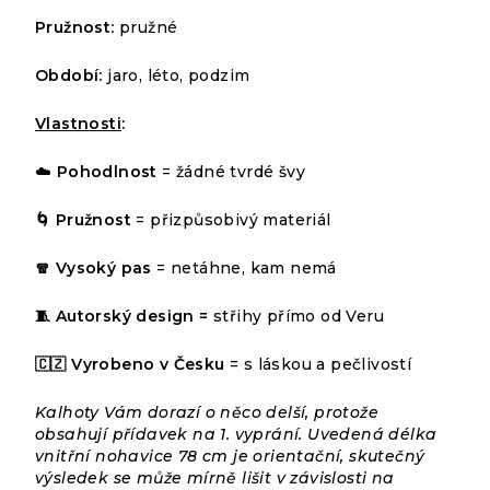
Pružnost:
pružné
Období:
jaro, léto, podzim
Vlastnosti
:
☁️
Pohodlnost
= žádné tvrdé švy
🌀 Pružnost
= přizpůsobivý materiál
🧣 Vysoký pas
= netáhne, kam nemá
🧵 Autorský design =
střihy přímo od Veru
Průměrné
14
hodnocení
HODNOCENÍ
produktu
🇨🇿 Vyrobeno v Česku
= s láskou a pečlivostí
Podrobnosti
je
od 1
hodnocení
5,0
799 Kč
Kalhoty Vám dorazí o něco delší, protože
až –8 %
z
obsahují přídavek na 1. vyprání. Uvedená délka
LETNÍ
5
vnitřní nohavice 78 cm je orientační, skutečný
VÝPRODEJ
hvězdiček.
výsledek se může mírně lišit v závislosti na