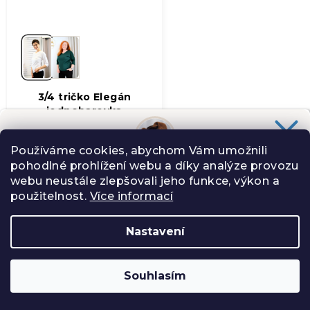
3/4 tričko Elegán
jednobarevka
1 099 Kč
od
Skladem
(>5 ks)
Používáme cookies, abychom Vám umožnili
(1)
Průměrné
pohodlné prohlížení webu a díky analýze provozu
Chceš slevu
100 Kč
na svůj nákup?
hodnocení
webu neustále zlepšovali jeho funkce, výkon a
Slibuji Ti na psí uši, že Tě nebudu spamovat zbytečnostmi.
produktu
použitelnost.
Více informací
je
5,0
LETNÍ VÝPRODEJ
Nastavení
z
5
ANO, CHCI
hvězdiček.
Souhlasím
Zásady zpracování osobních údajů
−
+
Do košíku