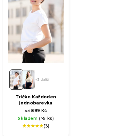
+3 další
Tričko Každoden
jednobarevka
899 Kč
od
Skladem
(>5 ks)
(3)
Průměrné
hodnocení