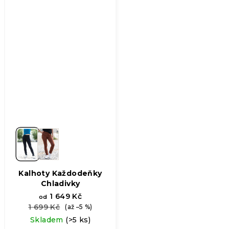
hvězdiček.
Kalhoty Každodeňky
Chladivky
1 649 Kč
od
1 699 Kč
(až –5 %)
Skladem
(>5 ks)