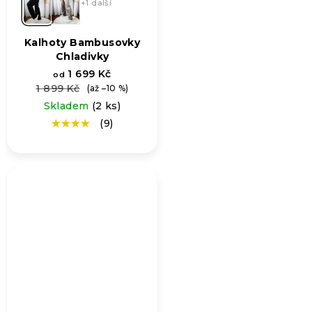
+1 další
Kalhoty Bambusovky
Chladivky
1 699 Kč
od
1 899 Kč
(až –10 %)
Skladem
(2 ks)
(9)
Průměrné
hodnocení
produktu
je
4,8
z
5
hvězdiček.