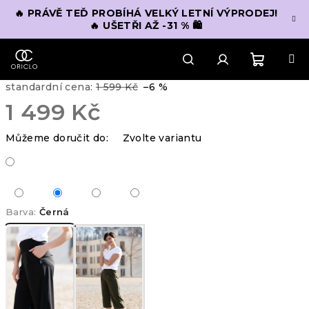
Přejít
🔥 PRÁVĚ TEĎ PROBÍHÁ VELKÝ LETNÍ VÝPRODEJ!
na
🔥 UŠETŘI AŽ -31 % 🛍️
obsah
Nákupn
Hledat
Přihlášení
standardní cena:
1 599 Kč
–6 %
1 499 Kč
košík
Měrná
Můžeme doručit do:
Zvolte variantu
cena:
Barva:
Černá