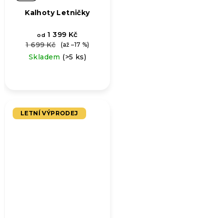
Kalhoty Letničky
1 399 Kč
od
1 699 Kč
(až –17 %)
Skladem
(>5 ks)
LETNÍ VÝPRODEJ