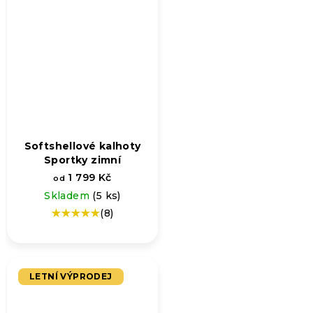
Softshellové kalhoty
Sportky zimní
1 799 Kč
od
Skladem
(5 ks)
(8)
Průměrné
hodnocení
produktu
je
5,0
LETNÍ VÝPRODEJ
z
5
hvězdiček.