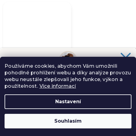
je
5,0
z
5
hvězdiček.
Používáme cookies, abychom Vám umožnili
pohodlné prohlížení webu a díky analýze provozu
Chceš slevu
100 Kč
na svůj nákup?
webu neustále zlepšovali jeho funkce, výkon a
Slibuji Ti na psí uši, že Tě nebudu spamovat zbytečnostmi.
použitelnost.
Více informací
Nastavení
Kalhoty Každodeňky
kostýmové
ANO, CHCI
1 699 Kč
Souhlasím
Zásady zpracování osobních údajů
Skladem
(1 ks)
−
+
Do košíku