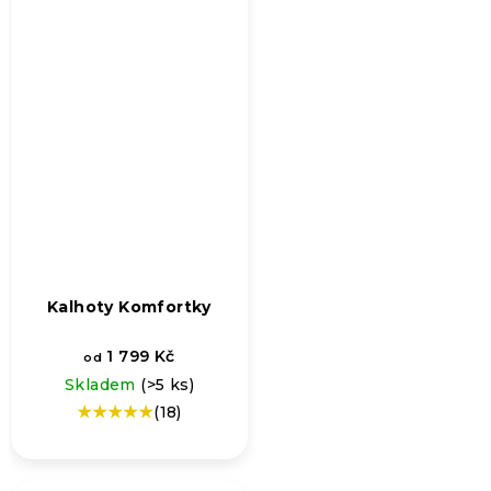
Kalhoty Komfortky
1 799 Kč
od
Skladem
(>5 ks)
(18)
Průměrné
hodnocení
produktu
je