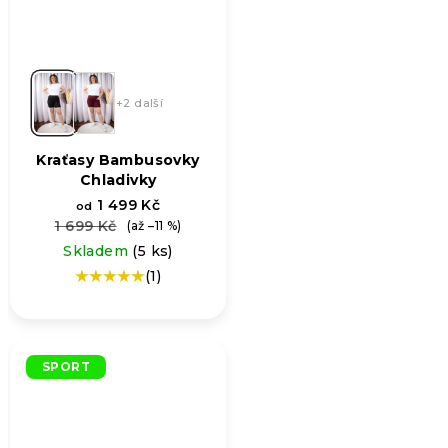
+2 další
Kraťasy Bambusovky
Chladivky
1 499 Kč
od
1 699 Kč
(až –11 %)
Skladem
(5 ks)
(1)
Průměrné
hodnocení
produktu
je
5,0
SPORT
z
5
hvězdiček.