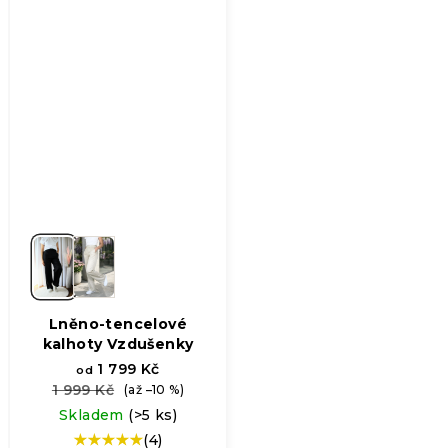
Lněno-tencelové
kalhoty Vzdušenky
1 799 Kč
od
1 999 Kč
(až –10 %)
Skladem
(>5 ks)
(4)
Průměrné