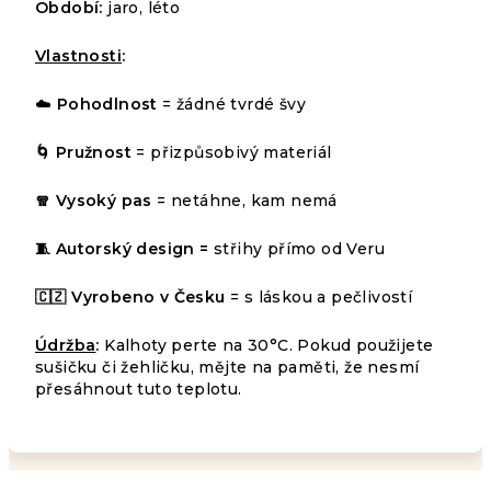
Období:
jaro, léto
Vlastnosti
:
☁️
Pohodlnost
= žádné tvrdé švy
🌀 Pružnost
= přizpůsobivý materiál
🧣 Vysoký pas
= netáhne, kam nemá
🧵 Autorský design =
střihy přímo od Veru
Průměrné
4
🇨🇿 Vyrobeno v Česku
= s láskou a pečlivostí
hodnocení
HODNOCENÍ
produktu
Podrobnosti
je
Údržba
:
Kalhoty perte na 30°C. Pokud použijete
1 599
hodnocení
5,0
sušičku či žehličku, mějte na paměti, že nesmí
Kč
–6 %
z
přesáhnout tuto teplotu.
LETNÍ
5
VÝPRODEJ
hvězdiček.