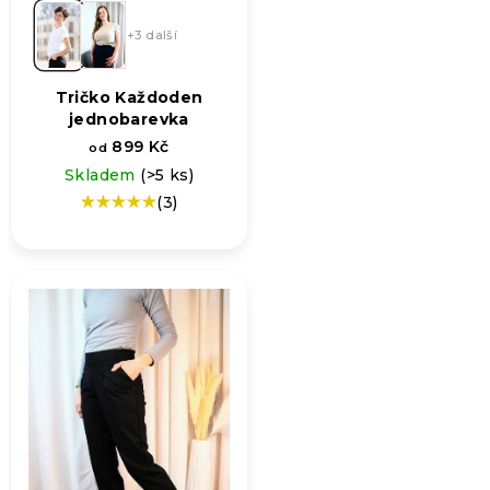
+3 další
Tričko Každoden
jednobarevka
899 Kč
od
Skladem
(>5 ks)
(3)
Průměrné
hodnocení
produktu
je
5,0
z
5
hvězdiček.