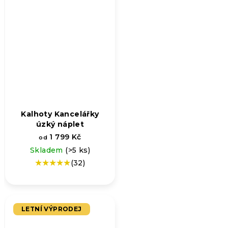
Kalhoty Kancelářky
úzký náplet
1 799 Kč
od
Skladem
(>5 ks)
(32)
Průměrné
hodnocení
produktu
je
5,0
LETNÍ VÝPRODEJ
z
5