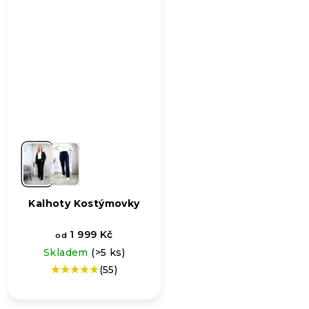
Kalhoty Kostýmovky
1 999 Kč
od
Skladem
(>5 ks)
(55)
Průměrné
hodnocení
produktu