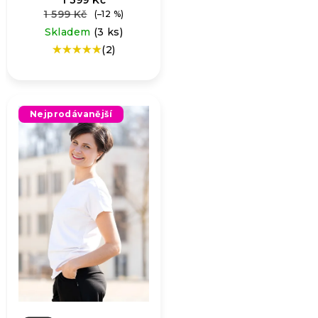
1 599 Kč
(–12 %)
Skladem
(3 ks)
(2)
Průměrné
hodnocení
produktu
je
5,0
Nejprodávanější
z
5
hvězdiček.