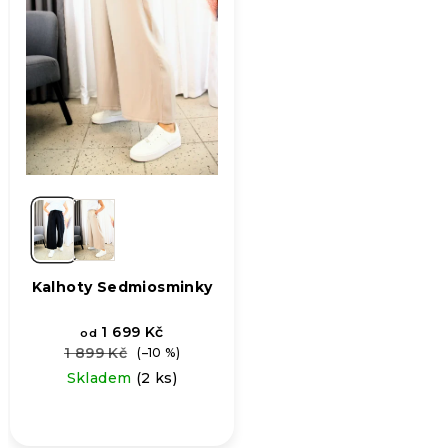
Kalhoty Sedmiosminky
1 699 Kč
od
1 899 Kč
(–10 %)
Skladem
(2 ks)