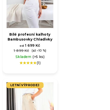
Bílé profesní kalhoty
Bambusovky Chladivky
1 699 Kč
od
1 899 Kč
(až –10 %)
Skladem
(>5 ks)
(1)
Průměrné
hodnocení
produktu
je
5,0
LETNÍ VÝPRODEJ
z
5
hvězdiček.