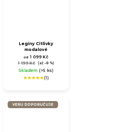
Legíny Citlivky
modalové
1 099 Kč
od
1 199 Kč
(až –8 %)
Skladem
(>5 ks)
(1)
Průměrné
hodnocení
produktu
je
5,0
VERU DOPORUČUJE
z
5
hvězdiček.